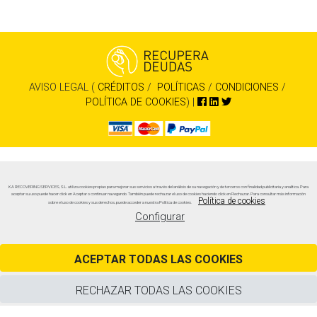
AVISO LEGAL (
CRÉDITOS
/
POLÍTICAS
/
CONDICIONES
/
POLÍTICA DE COOKIES
) |
KA RECOVERING SERVICES, S.L. utiliza cookies propias para mejorar sus servicios a través del análisis de su navegación y de terceros con finalidad publicitaria y analítica. Para
aceptar su uso puede hacer click en Aceptar o continuar navegando. También puede rechazar el uso de cookies haciendo click en Rechazar. Para consultar más información
Política de cookies
sobre el uso de cookies y sus derechos, puede acceder a nuestra Política de cookies.
Configurar
ACEPTAR TODAS LAS COOKIES
RECHAZAR TODAS LAS COOKIES