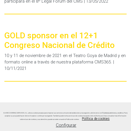
participará en el 8º Legal Forum del CMS | 13/05/2022
GOLD sponsor en el 12+1
Congreso Nacional de Crédito
10 y 11 de noviembre de 2021 en el Teatro Goya de Madrid y en
formato online a través de nuestra plataforma CMS365. |
10/11/2021
KA RECOVERING SERVICES, S.L. utiliza cookies propias para mejorar sus servicios a través del análisis de su navegación y de terceros con finalidad publicitaria y analítica. Para
aceptar su uso puede hacer click en Aceptar o continuar navegando. También puede rechazar el uso de cookies haciendo click en Rechazar. Para consultar más información
Política de cookies
sobre el uso de cookies y sus derechos, puede acceder a nuestra Política de cookies.
Configurar